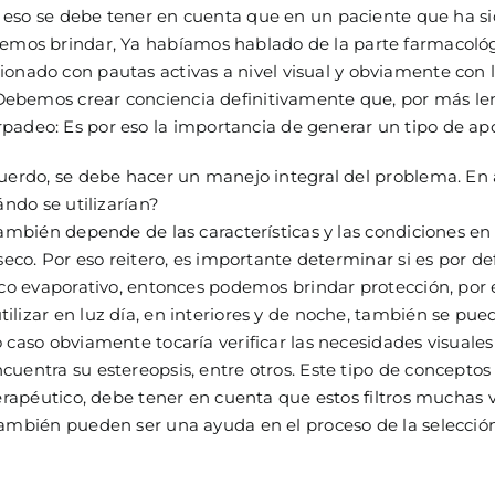
or eso se debe tener en cuenta que en un paciente que ha s
demos brindar, Ya habíamos hablado de la parte farmacológ
ionado con pautas activas a nivel visual y obviamente con
. Debemos crear conciencia definitivamente que, por más len
adeo: Es por eso la importancia de generar un tipo de apo
erdo, se debe hacer un manejo integral del problema. 
uándo se utilizarían?
ambién depende de las características y las condiciones en
 seco. Por eso reitero, es importante determinar si es por de
eco evaporativo, entonces podemos brindar protección, por e
lizar en luz día, en interiores y de noche, también se pued
 caso obviamente tocaría verificar las necesidades visuales 
cuentra su estereopsis, entre otros. Este tipo de conceptos
terapéutico, debe tener en cuenta que estos filtros muchas v
también pueden ser una ayuda en el proceso de la selección