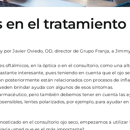
 en el tratamiento
oy por Javier Oviedo, OD, director de Grupo Franja, a Jimm
s oftálmicos, en la óptica o en el consultorio, como una alt
tante interesante, pues teniendo en cuenta que el ojo s
an posteriormente están relacionados con procesos de infl
 pueden brindar ayuda con algunos de esos síntomas.
rmacéutico, pero también debemos tener en cuenta las ayu
fotosensibles, lentes polarizados, por ejemplo, para ayudar 
nosticado en el consultorio ojo seco, empezamos a utilizar
raría usted que es el más importante?