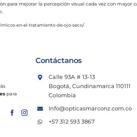
ión para mejorar la percepción visual cada vez con mayor c
o.
almicos-en-el-tratamiento-de-ojo-seco/
Contáctanos
Calle 93A # 13-13
Bogotá, Cundinamarca 110111
rás
es
para
Colombia
Info@opticasmarconz.com.co
+57 312 593 3867