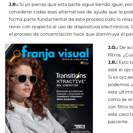
J.R.:
Sí yo pienso que esta parte sigue siendo igual, p
considerar todas esas alternativas de ayuda que le po
forma parte fundamental de este proceso todo lo relac
tener con respecto al uso de dispositivos electrónicos
el proceso de concentración hace que disminuya el parp
J.O.:
De acu
filtros. ¿C
J.R.:
Esto t
esté el ojo
Si es ojo s
podemos uti
este último
como se en
con filtro 
este caso 
paciente.