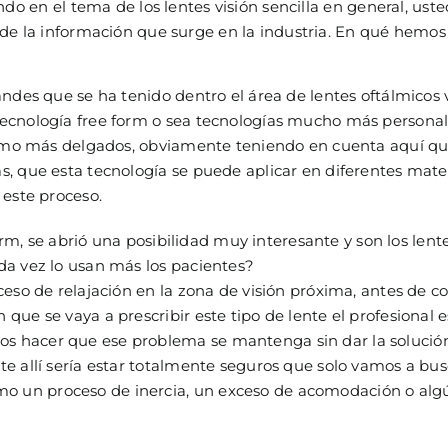
do en el tema de los lentes visión sencilla en general, ust
e la información que surge en la industria. En qué hemos e
es que se ha tenido dentro el área de lentes oftálmicos vi
ecnología free form o sea tecnologías mucho más personali
simo más delgados, obviamente teniendo en cuenta aquí que
 que esta tecnología se puede aplicar en diferentes materia
 este proceso.
rm, se abrió una posibilidad muy interesante y son los lente
da vez lo usan más los pacientes?
o de relajación en la zona de visión próxima, antes de como
ue se vaya a prescribir este tipo de lente el profesional
hacer que ese problema se mantenga sin dar la solución pr
e allí sería estar totalmente seguros que solo vamos a bu
un proceso de inercia, un exceso de acomodación o algún 