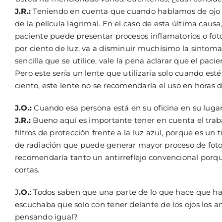
J.R.:
Teniendo en cuenta que cuando hablamos de ojo se
de la película lagrimal. En el caso de esta última caus
paciente puede presentar procesos inflamatorios o fotof
por ciento de luz, va a disminuir muchísimo la sintoma
sencilla que se utilice, vale la pena aclarar que el p
Pero este sería un lente que utilizaría solo cuando est
ciento, este lente no se recomendaría el uso en horas d
J.O.:
Cuando esa persona está en su oficina en su lugar 
J.R.:
Bueno aquí es importante tener en cuenta el trabajo
filtros de protección frente a la luz azul, porque es un 
de radiación que puede generar mayor proceso de foto
recomendaría tanto un antirreflejo convencional porque 
cortas.
J
.O.
: Todos saben que una parte de lo que hace que hay
escuchaba que solo con tener delante de los ojos los a
pensando igual?