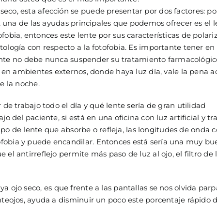
co, esta afección se puede presentar por dos factores: po
a, una de las ayudas principales que podemos ofrecer es el 
obia, entonces este lente por sus características de polari
tología con respecto a la fotofobia. Es importante tener en
aciente no debe nunca suspender su tratamiento farmacológi
é en ambientes externos, donde haya luz día, vale la pena a
e la noche.
de trabajo todo el día y qué lente sería de gran utilidad
 del paciente, si está en una oficina con luz artificial y t
tipo de lente que absorbe o refleja, las longitudes de onda c
fobia y puede encandilar. Entonces está sería una muy bue
el antirreflejo permite más paso de luz al ojo, el filtro de
a ojo seco, es que frente a las pantallas se nos olvida pa
nteojos, ayuda a disminuir un poco este porcentaje rápido d