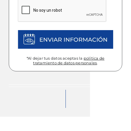
DD
CAPTCHA
*Al dejar tus datos aceptas la
política de
tratamiento de datos personales
.