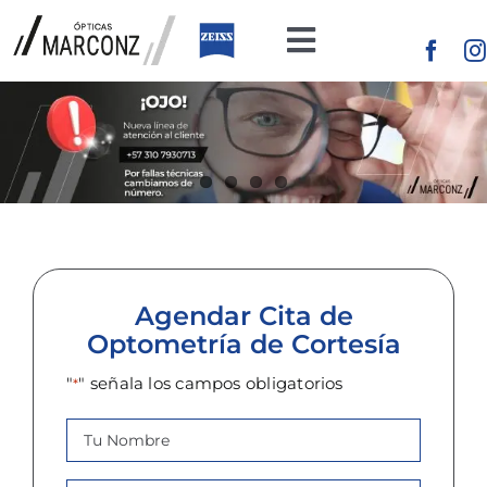
Saltar
al
Toggle
contenido
Navigation
Inicio
Productos
Conceptos
de Ópticas
Agendar Cita de
Optometría de Cortesía
Blog
"
" señala los campos obligatorios
*
Nombre
*