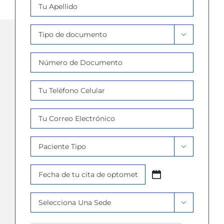
Apellido
*
Tipo

Documento
Número
*
de
Documento
Celular
*
*
Email
*
Paciente

Tipo
Fecha
*
AAAA
Cita
barra
Sede
*

MM
*
barra