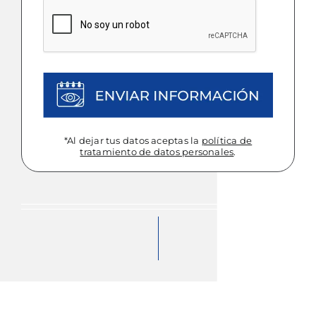
DD
CAPTCHA
*Al dejar tus datos aceptas la
política de
tratamiento de datos personales
.