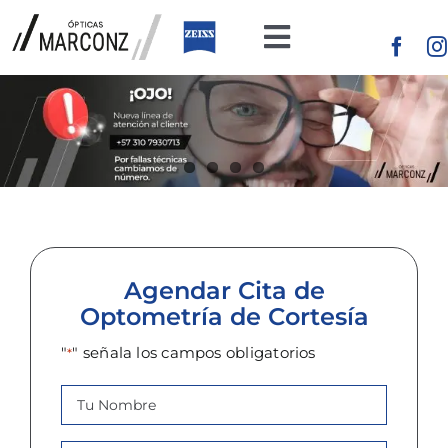
Saltar
al
Toggle
contenido
Navigation
Inicio
Productos
Conceptos
de Ópticas
Agendar Cita de
Optometría de Cortesía
Blog
"
" señala los campos obligatorios
*
Nombre
*