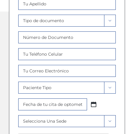
Apellido
*
Tipo

Documento
Número
*
de
Documento
Celular
*
*
Email
*
Paciente

Tipo
Fecha
*
AAAA
Cita
barra
Sede
*

MM
*
barra