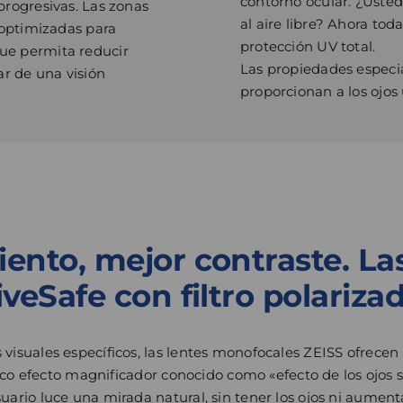
contorno ocular. ¿Usted
progresivas. Las zonas
al aire libre? Ahora tod
 optimizadas para
protección UV total.
ue permita reducir
Las propiedades especial
ar de una visión
proporcionan a los ojos
to, mejor contraste. Las
iveSafe con filtro polariza
visuales específicos, las lentes monofocales ZEISS ofrece
típico efecto magnificador conocido como «efecto de los oj
ario luce una mirada natural, sin tener los ojos ni aument