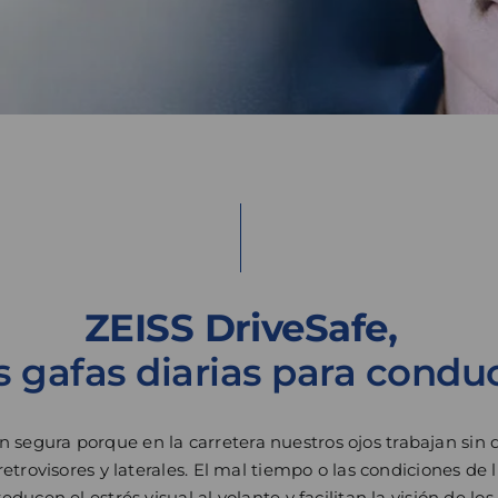
ZEISS DriveSafe,
s gafas diarias para conduc
 segura porque en la carretera nuestros ojos trabajan si
retrovisores y laterales. El mal tiempo o las condiciones de 
educen el estrés visual al volante y facilitan la visión de l