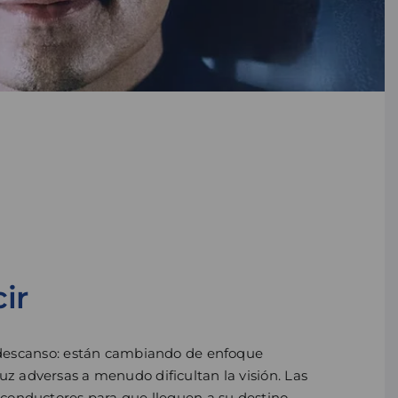
ir
n descanso: están cambiando de enfoque
luz adversas a menudo dificultan la visión. Las
os conductores para que lleguen a su destino