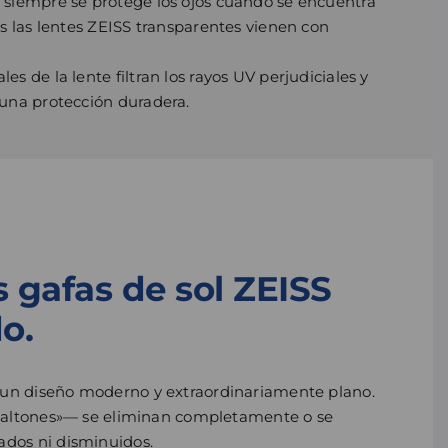
 siempre se protege los ojos cuando se encuentra
as las lentes ZEISS transparentes vienen con
es de la lente filtran los rayos UV perjudiciales y
 una protección duradera.
 gafas de sol ZEISS
do.
n un diseño moderno y extraordinariamente plano.
os saltones»— se eliminan completamente o se
ados ni disminuidos.