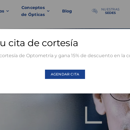
Conceptos
NUESTRAS
os
Blog
SEDES
de Ópticas
 cita de cortesía
 cortesía de Optometría y gana 15% de descuento en la 
AGENDAR CITA