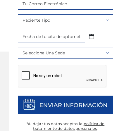
Email
*
Paciente

Tipo
Fecha
*
AAAA
Cita
barra
Sede
*

MM
*
barra
DD
CAPTCHA
*Al dejar tus datos aceptas la
política de
tratamiento de datos personales
.