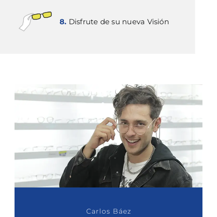
8.
Disfrute de su nueva Visión
Carlos Báez
Corozo
Chicho
Ana Karina Soto
Mario Ruiz
Iván Lalinde
Katherine Vélez