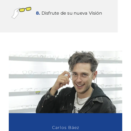
8.
Disfrute de su nueva Visión
Carlos Báez
Corozo
Chicho
Ana Karina Soto
Mario Ruiz
Iván Lalinde
Katherine Vélez