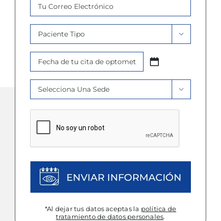
Email
*
Paciente

Tipo
Fecha
*
AAAA
Cita
barra
Sede
*

MM
*
barra
DD
CAPTCHA
*Al dejar tus datos aceptas la
política de
tratamiento de datos personales
.