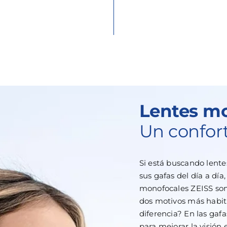
Lentes mo
Un confor
Si está buscando lente
sus gafas del día a día
monofocales ZEISS son ú
dos motivos más habitu
diferencia? En las gaf
para mejorar la visión 